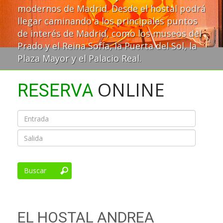
modernos de Madrid. Desde el hostal podrá
llegar caminando a los principales puntos
de interés de Madrid, como los museos del
Prado y el Reina Sofía, la Puerta del Sol, la
Plaza Mayor y el Palacio Real.
ONLINE
RESERVA
Buscar
EL HOSTAL ANDREA